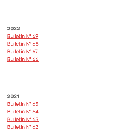
Loisirs
Sports
2022
Culture et tourisme
Bulletin N° 69
Economie locale
Bulletin N° 68
Bulletin N° 67
Bulletin N° 66
Cantine de l’Abbaye des Volontaires
Grande salle
2021
Buvette du Tennis-Club
Bulletin N° 65
Bulletin N° 64
Buvette du Football-Club
Bulletin N° 63
Eglise
Bulletin N° 62