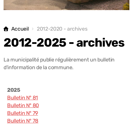
Transports
Trier ses déchets
Eaux
Accueil
2012-2020 - archives
2012-2025 - archives
Compteurs d'eau
Le Pique-Raisinet
La municipalité publie régulièrement un bulletin
d'information de la commune.
2012-2025 - archives
Galeries photos
2025
Bulletin N° 81
Bulletin N° 80
Bulletin N° 79
Démarches administratives
Bulletin N° 78
Constructions / travaux