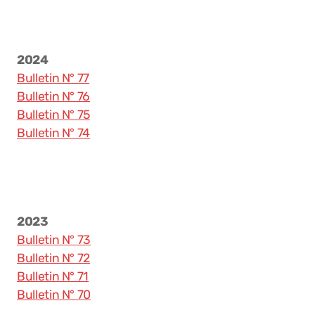
Canton et association
Municipalité
2024
Bulletin N° 77
Conseil général
Bulletin N° 76
Bulletin N° 75
Législature 2021 - 2026
Bulletin N° 74
Législature 2016 - 2021
Législature 2011 - 2016
Réglements et lois
2023
Bulletin N° 73
Votations et élections
Bulletin N° 72
Bulletin N° 71
Bulletin N° 70