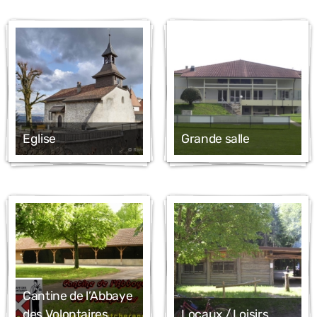
Canton et association
Municipalité
Conseil général
Législature 2021 - 2026
Eglise
Grande salle
Législature 2016 - 2021
Législature 2011 - 2016
Réglements et lois
Votations et élections
Cantine de l’Abbaye
des Volontaires
Locaux / Loisirs