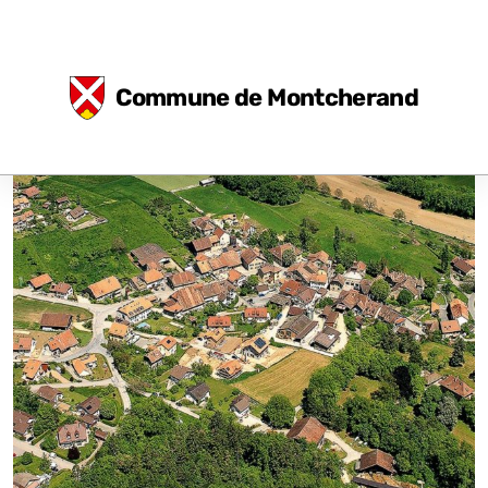
Commune de Montcherand
Eglise et fresques
Durabilité
Concept énergétique
Environnement