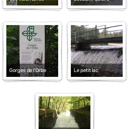
Loisirs
Sports
Culture et tourisme
Economie locale
Gorges de l'Orbe
Le petit lac
Cantine de l’Abbaye des Volontaires
Grande salle
Buvette du Tennis-Club
Buvette du Football-Club
Eglise