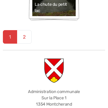
La chute du petit
Congélateur communal
lac
Enquêtes Publiques
1
2
Communiqués officiels
Administration communale
Sur la Place 1
1354 Montcherand